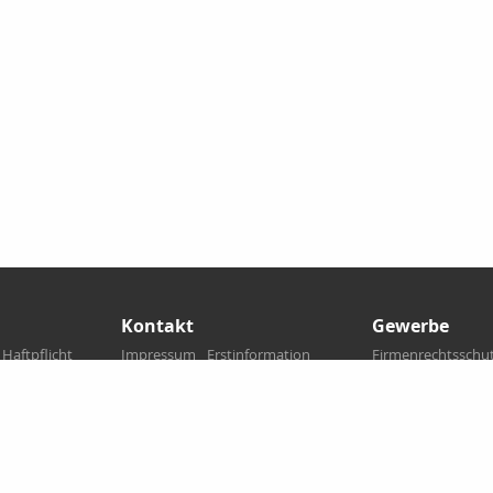
Kontakt
Gewerbe
Haftpflicht
Impressum
Erstinformation
Firmenrechtsschu
Datenschutz
Anfahrt
Betriebliche Alter
ng
Persönliche Beratung
Kaution
Haftpflic
erung
Vertrauensschäde
ung
Vermieterrechtssc
sicherung
Montage
Messe