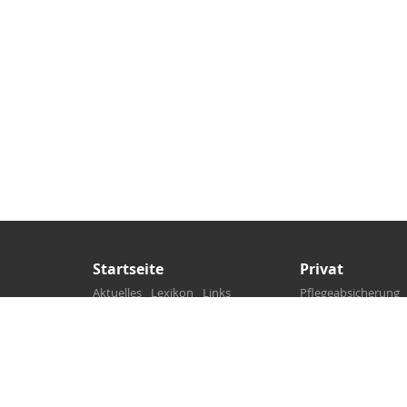
Startseite
Privat
Aktuelles
Lexikon
Links
Pflegeabsicherung
Dokumente
Suche
Sozialversicherung
Wissenswertes
Krankenversicheru
Arbeitskraftabsich
Eigentumsabsicher
Hinterbliebenen Ab